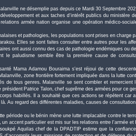
lanville ne désemplie pas depuis ce Mardi 30 Septembre 2025. 
développement et aux taches d’intérêt publics du ministère de
lations armée nation organise une opération médico-sociale d
alaises et pathologies, les populations sont prises en charge pa
akou. Elles se sont faites consulter entre autres pour les affec
taires ont aussi connu des cas de pathologie endémiques ou de
ont le paludisme semble être la première cause de consultati
 santé Mama Adamou Bouraima s’est réjoui de cette descente 
anville, zone frontière fortement impliquée dans la lutte cont
és de tous genres. Malanville se sent combler et remercient le
e président Patrice Talon, chef suprême des armées pour ce ges
corps habillés. Il a souhaité que ces actions se répètent car aff
 là. Au regard des différentes maladies, causes de consultation, 
tte période ou le bénin mène une lutte implacable contre le terro
, un accent particulier est mis sur les relations entre l’armée et
soukpé Aquilas chef de la DPADTIP estime que la confiance e
 d’accomplir leurs missions de protection et de défense du pay